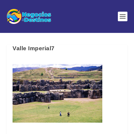
Valle Imperial7