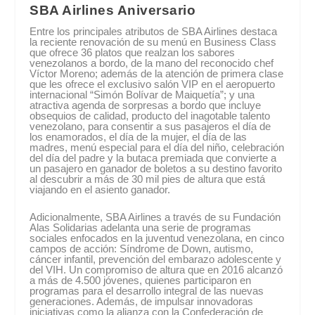
SBA Airlines Aniversario
Entre los principales atributos de SBA Airlines destaca
la reciente renovación de su menú en Business Class
que ofrece 36 platos que realzan los sabores
venezolanos a bordo, de la mano del reconocido chef
Víctor Moreno; además de la atención de primera clase
que les ofrece el exclusivo salón VIP en el aeropuerto
internacional “Simón Bolívar de Maiquetía”; y una
atractiva agenda de sorpresas a bordo que incluye
obsequios de calidad, producto del inagotable talento
venezolano, para consentir a sus pasajeros el día de
los enamorados, el día de la mujer, el día de las
madres, menú especial para el día del niño, celebración
del día del padre y la butaca premiada que convierte a
un pasajero en ganador de boletos a su destino favorito
al descubrir a más de 30 mil pies de altura que está
viajando en el asiento ganador.
Adicionalmente, SBA Airlines a través de su Fundación
Alas Solidarias adelanta una serie de programas
sociales enfocados en la juventud venezolana, en cinco
campos de acción: Síndrome de Down, autismo,
cáncer infantil, prevención del embarazo adolescente y
del VIH. Un compromiso de altura que en 2016 alcanzó
a más de 4.500 jóvenes, quienes participaron en
programas para el desarrollo integral de las nuevas
generaciones. Además, de impulsar innovadoras
iniciativas como la alianza con la Confederación de