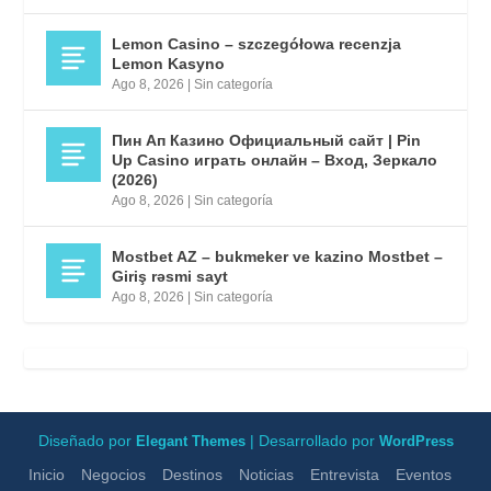
Lemon Casino – szczegółowa recenzja
Lemon Kasyno
Ago 8, 2026
|
Sin categoría
Пин Ап Казино Официальный сайт | Pin
Up Casino играть онлайн – Вход, Зеркало
(2026)
Ago 8, 2026
|
Sin categoría
Mostbet AZ – bukmeker ve kazino Mostbet –
Giriş rəsmi sayt
Ago 8, 2026
|
Sin categoría
Diseñado por
| Desarrollado por
Elegant Themes
WordPress
Inicio
Negocios
Destinos
Noticias
Entrevista
Eventos