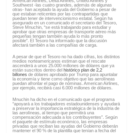
American Airlines, Delta Airlines, United Airlines y
Southwest -las cuatro grandes, además de algunas
otras- han aceptado la ayuda del Gobierno a pesar de
que estaban reticentes por las contrapartidas que
puedan tener de intervencionismo estatal. Según ha
asegurado en un comunicado el secretario del Tesoro,
Steve Mnuchin, “se está trabajando para estudiar y
aprobar que otras empresas de transporte aéreo más
pequeñas tengan también ayuda lo más pronto
posible”. El Tesoro ha informado que la discusión
afectará también a las compañías de carga.
A pesar de que el Tesoro no ha dado cifras, los distintos
medios norteamericanos estiman que el rescate
ascenderá a unos 25.000 millones de dólares que ya
están suscritos dentro del
histórico plan de 2,2
billones
de dólares aprobado por Trump para apuntalar
la economía y tiene como objetivo que las aerolíneas
puedan afrontar el pago de nóminas. American Airlines,
por ejemplo, recibirá casi 6.000 millones de dólares.
Mnuchin ha dicho en el comunicado que el programa
“apoyará a los trabajadores estadounidenses y ayudará
a preservar la importancia estratégica de la industria de
las aerolíneas, al tiempo que permitirá una
compensación adecuada a los contribuyentes”. Según
el paquete de estímulo económico, las empresas
privadas que reciban las ayudas del Gobierno deberán
mantener el 90 % de la plantilla que tenían a fecha del