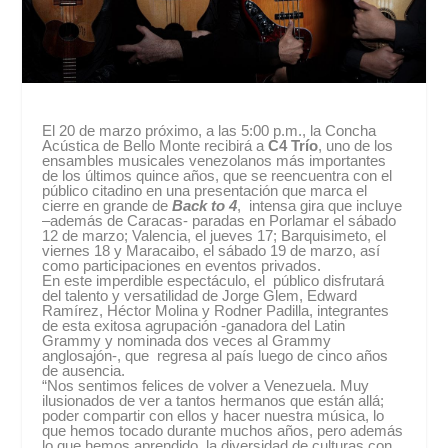
El 20 de marzo próximo, a las 5:00 p.m., la Concha
Acústica de Bello Monte recibirá a
C4
Trío
, uno de los
ensambles musicales venezolanos más importantes
de los últimos quince años, que se reencuentra con el
público citadino en una presentación que marca el
cierre en grande de
Back to 4
, intensa gira que incluye
–además de Caracas- paradas en Porlamar el sábado
12 de marzo; Valencia, el jueves 17; Barquisimeto, el
viernes 18 y Maracaibo, el sábado 19 de marzo, así
como participaciones en eventos privados.
En este imperdible espectáculo, el público disfrutará
del talento y versatilidad de Jorge Glem, Edward
Ramírez, Héctor Molina y Rodner Padilla, integrantes
de esta exitosa agrupación -ganadora del Latin
Grammy y nominada dos veces al Grammy
anglosajón-, que regresa al país luego de cinco años
de ausencia.
“Nos sentimos felices de volver a Venezuela. Muy
ilusionados de ver a tantos hermanos que están allá;
poder compartir con ellos y hacer nuestra música, lo
que hemos tocado durante muchos años, pero además
lo que hemos aprendido, la diversidad de culturas con