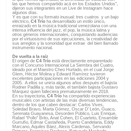
las que hemos compartido acá en los Estados Unidos”,
dijeron sus integrantes en un Live de Instagram hace
algunos días.
Y es que con su formato inusual: tres cuatros y un bajo
eléctrico,
C4 Trío
ha desarrollado un estilo único,
enraizado en la música tradicional venezolana con una
intensa influencia del jazz, el pop, la música latina y
otros géneros internacionales, conquistando audiencias
por el virtuosismo de sus ejecuciones, la creatividad de
sus arreglos y la sonoridad que extrae del bien llamado
instrumento nacional.
De vuelta a la raíz
El origen de
C4 Trío
está directamente emparentado
con el Concurso Internacional La Siembra del Cuatro,
ideado por el Maestro Cheo Hurtado, en el cual Jorge
Glem, Héctor Molina y Edward Ramírez tuvieron
excelentes participaciones en las ediciones 2004 y
2005. A ellos se uniría algunos años después el bajista
Rodner Padilla y, más tarde, el también bajista Gustavo
Márquez quien falleciera prematuramente en 2018.
En su trayectoria,
C4 Trío
ha compartido experiencias
musicales con artistas de las más diversas tendencias,
dentro de los que caben destacar: Carlos Vives,
Soledad Bravo, Marta Gómez, Oscar D’ León, Guaco,
Serenata Guayanesa, Desorden Público, Luis Enrique,
Rafael “Pollo” Brito, Anat Cohen, El Cuarteto, Ensamble
Gurrufío, Edmar Castañeda, Puerto Candelaria, Eddy
Marcano, Aquiles Báez, Alexis Cárdenas, Servando
Primera, Francisco Pacheco, Betsayda Machado,