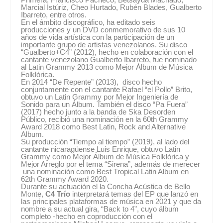
Marcial Istúriz, Cheo Hurtado, Rubén Blades, Gualberto
Ibarreto, entre otros.
En el ámbito discográfico, ha editado seis
producciones y un DVD conmemorativo de sus 10
años de vida artística con la participación de un
importante grupo de artistas venezolanos. Su disco
“Gualberto+C4” (2012), hecho en colaboración con el
cantante venezolano Gualberto Ibarreto, fue nominado
al Latin Grammy 2013 como Mejor Álbum de Música
Folklórica.
En 2014 “De Repente” (2013), disco hecho
conjuntamente con el cantante Rafael “el Pollo” Brito,
obtuvo un Latin Grammy por Mejor Ingeniería de
Sonido para un Álbum. También el disco “Pa Fuera”
(2017) hecho junto a la banda de Ska Desorden
Público, recibió una nominación en la 60th Grammy
Award 2018 como Best Latin, Rock and Alternative
Album.
Su producción “Tiempo al tiempo” (2019), al lado del
cantante nicaragüense Luis Enrique, obtuvo Latin
Grammy como Mejor Álbum de Música Folklórica y
Mejor Arreglo por el tema “Sirena”, además de merecer
una nominación como Best Tropical Latin Album en
62th Grammy Award 2020.
Durante su actuación el la Concha Acústica de Bello
Monte,
C4 Trío
interpretará temas del EP que lanzó en
las principales plataformas de música en 2021 y que da
nombre a su actual gira, “Back to 4”, cuyo álbum
completo -hecho en coproducción con el