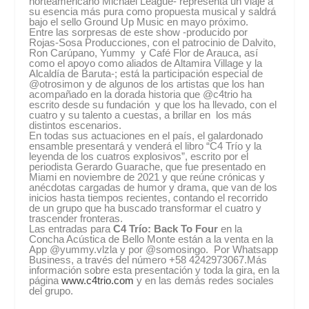
norteamericano Michael League- representa un viaje a
su esencia más pura como propuesta musical y saldrá
bajo el sello Ground Up Music en mayo próximo.
Entre las sorpresas de este show -producido por
Rojas-Sosa Producciones, con el patrocinio de Dalvito,
Ron Carúpano, Yummy y Café Flor de Arauca, así
como el apoyo como aliados de Altamira Village y la
Alcaldía de Baruta-; está la participación especial de
@otrosimon y de algunos de los artistas que los han
acompañado en la dorada historia que @c4trio ha
escrito desde su fundación y que los ha llevado, con el
cuatro y su talento a cuestas, a brillar en los más
distintos escenarios.
En todas sus actuaciones en el país, el galardonado
ensamble presentará y venderá el libro “C4 Trío y la
leyenda de los cuatros explosivos”, escrito por el
periodista Gerardo Guarache, que fue presentado en
Miami en noviembre de 2021 y que reúne crónicas y
anécdotas cargadas de humor y drama, que van de los
inicios hasta tiempos recientes, contando el recorrido
de un grupo que ha buscado transformar el cuatro y
trascender fronteras.
Las entradas para
C4 Trío: Back To Four
en la
Concha Acústica de Bello Monte están a la venta en la
App @yummy.vlzla y por @somosingo. Por Whatsapp
Business, a través del número +58 4242973067.Más
información sobre esta presentación y toda la gira, en la
página
www.c4trio.com
y en las demás redes sociales
del grupo.