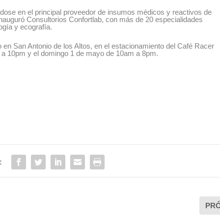
éndose en el principal proveedor de insumos médicos y reactivos de
 inauguró Consultorios Confortlab, con más de 20 especialidades
logía y ecografía.
o en San Antonio de los Altos, en el estacionamiento del Café Racer
am a 10pm y el domingo 1 de mayo de 10am a 8pm.
:
PR