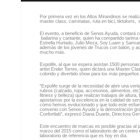
Por primera vez en los Altos Mirandinos se realiz
master class, caminatas, ruta en bici, tiktokers,
El evento, a beneficio de Senos Ayuda, contará c
bailarina y cantante, quien ha compartido tarima
Estrella Hurtado, Julio Meza, Soy Luam y Samuel
además de los jóvenes de Trucos con balón, y act
mucho más.
Expolife, al que se espera asistan 1500 persona
artist Ender Torres, quien dictará una Master Cl
colorido y divertido show para los más pequeños 
“Expolife surge de la necesidad de abrir una ve
rubros (calzado, ropa, accesorios, alimentos, e
fitness y belleza) que realizan trabajos de altura
apostamos por la excelencia en la calidad de se
cómo hemos evolucionado y que todo este esfuer
convenio con Senos Ayuda y la demostración grat
Confortlab”, expresó Diana Duarte, Directora Gene
Este encuentro de marcas es posible gracias al 
marzo del 2015 como el laboratorio de un centro d
laboratorio de referencia que es hoy en día.