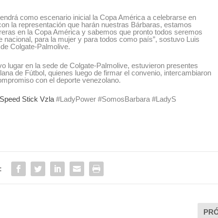
 tendrá como escenario inicial la Copa América a celebrarse en
 con la representación que harán nuestras Bárbaras, estamos
rreras en la Copa América y sabemos que pronto todos seremos
te nacional, para la mujer y para todos como país”, sostuvo Luis
de Colgate-Palmolive.
vo lugar en la sede de Colgate-Palmolive, estuvieron presentes
lana de Fútbol, quienes luego de firmar el convenio, intercambiaron
ompromiso con el deporte venezolano.
Speed Stick Vzla
#LadyPower #SomosBarbara #LadyS
:
PR