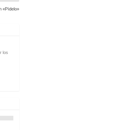
n «Pídelo»
r los