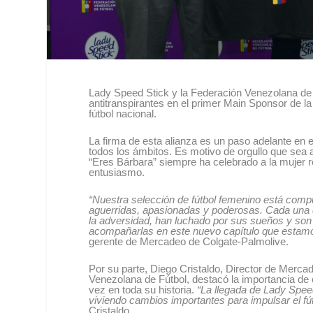
Lady Speed Stick y la Federación Venezolana de 
antitranspirantes en el primer Main Sponsor de l
fútbol nacional.
La firma de esta alianza es un paso adelante en 
todos los ámbitos. Es motivo de orgullo que se
“Eres Bárbara” siempre ha celebrado a la mujer r
entusiasmo.
“Nuestra selección de fútbol femenino está com
aguerridas, apasionadas y poderosas. Cada una de 
la adversidad, han luchado por sus sueños y so
acompañarlas en este nuevo capítulo que estamo
gerente de Mercadeo de Colgate-Palmolive.
Por su parte, Diego Cristaldo, Director de Merc
Venezolana de Fútbol, destacó la importancia de c
vez en toda su historia.
“La llegada de Lady Spee
viviendo cambios importantes para impulsar el fú
Cristaldo.