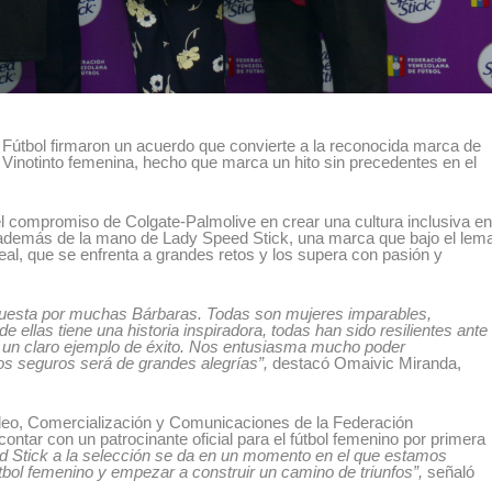
Fútbol firmaron un acuerdo que convierte a la reconocida marca de
a Vinotinto femenina, hecho que marca un hito sin precedentes en el
el compromiso de Colgate-Palmolive en crear una cultura inclusiva e
a además de la mano de Lady Speed Stick, una marca que bajo el lem
eal, que se enfrenta a grandes retos y los supera con pasión y
puesta por muchas Bárbaras. Todas son mujeres imparables,
ellas tiene una historia inspiradora, todas han sido resilientes ante
n un claro ejemplo de éxito. Nos entusiasma mucho poder
s seguros será de grandes alegrías”,
destacó Omaivic Miranda,
adeo, Comercialización y Comunicaciones de la Federación
ontar con un patrocinante oficial para el fútbol femenino por primera
d Stick a la selección se da en un momento en el que estamos
tbol femenino y empezar a construir un camino de triunfos”,
señaló