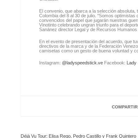
El convenio, que abarca a la selección absoluta,
Colombia del 8 al 30 de julio. “Somos optimistas
convencidos del papel que jugarán nuestras gue
Vinotinto celebrando ungran triunfo para el depor
Sanánez director Legal y de Recursos Humanos 
En el evento de presentación del acuerdo, que tu
directivos de la marca y de la Federación Venezo
camisetas como un gesto de buena voluntad y c
Instagram:
@ladyspeedstick.ve
Facebook:
Lady 
COMPARTIR
Déjà Vu Tour: Elisa Rego, Pedro Castillo y Frank Quintero