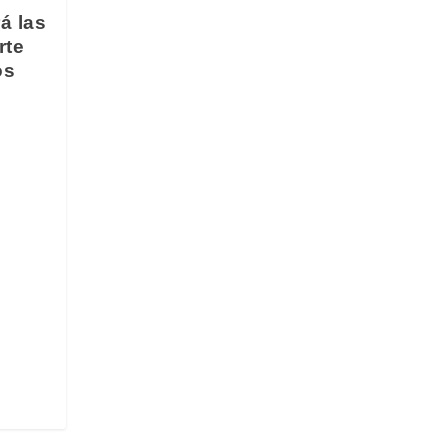
á las
rte
os