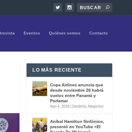
trevista
Eventos
Quiénes somos
Contacto
LO MÁS RECIENTE
Copa Airlines anuncia que
desde noviembre 26 habrá
vuelos entre Panamá y
Porlamar
Ago 4, 2026
|
Destinos
,
Negocios
Aníbal Hamilton Sinfónico,
presentó en YouTube «El
Sonido De Mi tierra”