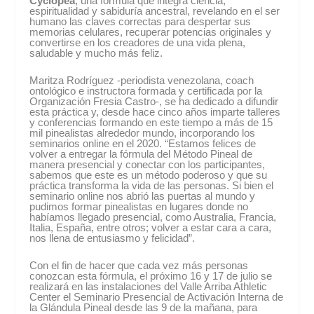
Cyclopea
, una fórmula que integra ciencia,
espiritualidad y sabiduría ancestral, revelando en el ser
humano las claves correctas para despertar sus
memorias celulares, recuperar potencias originales y
convertirse en los creadores de una vida plena,
saludable y mucho más feliz.
Maritza Rodríguez -periodista venezolana, coach
ontológico e instructora formada y certificada por la
Organización Fresia Castro-, se ha dedicado a difundir
esta práctica y, desde hace cinco años imparte talleres
y conferencias formando en este tiempo a más de 15
mil pinealistas alrededor mundo, incorporando los
seminarios online en el 2020. “Estamos felices de
volver a entregar la fórmula del Método Pineal de
manera presencial y conectar con los participantes,
sabemos que este es un método poderoso y que su
práctica transforma la vida de las personas. Si bien el
seminario online nos abrió las puertas al mundo y
pudimos formar pinealistas en lugares donde no
habíamos llegado presencial, como Australia, Francia,
Italia, España, entre otros; volver a estar cara a cara,
nos llena de entusiasmo y felicidad”.
Con el fin de hacer que cada vez más personas
conozcan esta fórmula, el próximo 16 y 17 de julio se
realizará en las instalaciones del Valle Arriba Athletic
Center el Seminario Presencial de Activación Interna de
la Glándula Pineal desde las 9 de la mañana, para