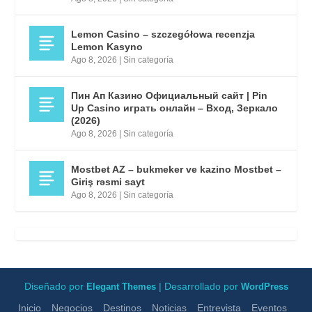
Lemon Casino – szczegółowa recenzja
Lemon Kasyno
Ago 8, 2026
|
Sin categoría
Пин Ап Казино Официальный сайт | Pin
Up Casino играть онлайн – Вход, Зеркало
(2026)
Ago 8, 2026
|
Sin categoría
Mostbet AZ – bukmeker ve kazino Mostbet –
Giriş rəsmi sayt
Ago 8, 2026
|
Sin categoría
Diseñado por
| Desarrollado por
Elegant Themes
WordPress
Inicio
Negocios
Destinos
Noticias
Entrevista
Eventos