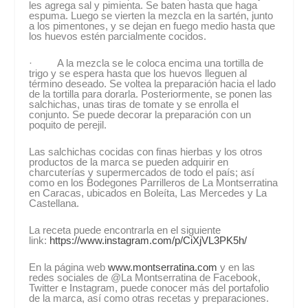
les agrega sal y pimienta. Se baten hasta que haga
espuma. Luego se vierten la mezcla en la sartén, junto
a los pimentones, y se dejan en fuego medio hasta que
los huevos estén parcialmente cocidos.
· A la mezcla se le coloca encima una tortilla de
trigo y se espera hasta que los huevos lleguen al
término deseado. Se voltea la preparación hacia el lado
de la tortilla para dorarla. Posteriormente, se ponen las
salchichas, unas tiras de tomate y se enrolla el
conjunto. Se puede decorar la preparación con un
poquito de perejil.
Las salchichas cocidas con finas hierbas y los otros
productos de la marca se pueden adquirir en
charcuterías y supermercados de todo el país; así
como en los Bodegones Parrilleros de La Montserratina
en Caracas, ubicados en Boleíta, Las Mercedes y La
Castellana.
La receta puede encontrarla en el siguiente
link:
https://www.instagram.com/p/CiXjVL3PK5h/
En la página web
www.montserratina.com
y en las
redes sociales de @La Montserratina de Facebook,
Twitter e Instagram, puede conocer más del portafolio
de la marca, así como otras recetas y preparaciones.