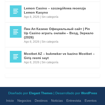
Lemon Casino – szczegółowa recenzja
Lemon Kasyno
Ago 8, 2026
|
Sin categoría
Пин Ап Казино Официальный сайт | Pin
Up Casino играть онлайн – Вход, Зеркало
(2026)
Ago 8, 2026
|
Sin categoría
Mostbet AZ – bukmeker ve kazino Mostbet –
Giriş rəsmi sayt
Ago 8, 2026
|
Sin categoría
Diseñado por
| Desarrollado por
Elegant Themes
WordPress
Inicio
Negocios
Destinos
Noticias
Entrevista
Eventos