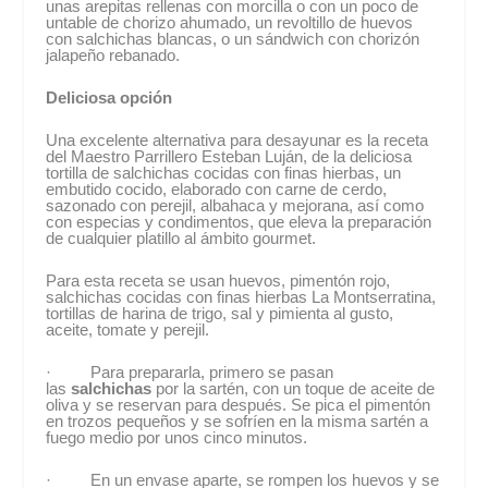
unas arepitas rellenas con morcilla o con un poco de
untable de chorizo ahumado, un revoltillo de huevos
con salchichas blancas, o un sándwich con chorizón
jalapeño rebanado.
Deliciosa opción
Una excelente alternativa para desayunar es la receta
del Maestro Parrillero Esteban Luján, de la deliciosa
tortilla de salchichas cocidas con finas hierbas, un
embutido cocido, elaborado con carne de cerdo,
sazonado con perejil, albahaca y mejorana, así como
con especias y condimentos, que eleva la preparación
de cualquier platillo al ámbito gourmet.
Para esta receta se usan huevos, pimentón rojo,
salchichas cocidas con finas hierbas La Montserratina,
tortillas de harina de trigo, sal y pimienta al gusto,
aceite, tomate y perejil.
· Para prepararla, primero se pasan
las
salchichas
por la sartén, con un toque de aceite de
oliva y se reservan para después. Se pica el pimentón
en trozos pequeños y se sofríen en la misma sartén a
fuego medio por unos cinco minutos.
· En un envase aparte, se rompen los huevos y se