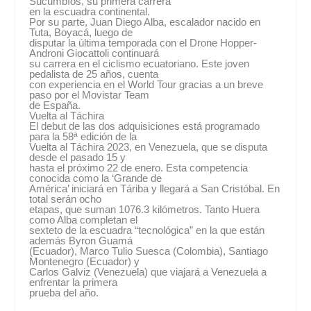
Sucumbíos, su primera carrera
en la escuadra continental.
Por su parte, Juan Diego Alba, escalador nacido en
Tuta, Boyacá, luego de
disputar la última temporada con el Drone Hopper-
Androni Giocattoli continuará
su carrera en el ciclismo ecuatoriano. Este joven
pedalista de 25 años, cuenta
con experiencia en el World Tour gracias a un breve
paso por el Movistar Team
de España.
Vuelta al Táchira
El debut de las dos adquisiciones está programado
para la 58ª edición de la
Vuelta al Táchira 2023, en Venezuela, que se disputa
desde el pasado 15 y
hasta el próximo 22 de enero. Esta competencia
conocida como la ‘Grande de
América’ iniciará en Táriba y llegará a San Cristóbal. En
total serán ocho
etapas, que suman 1076.3 kilómetros. Tanto Huera
como Alba completan el
sexteto de la escuadra “tecnológica” en la que están
además Byron Guamá
(Ecuador), Marco Tulio Suesca (Colombia), Santiago
Montenegro (Ecuador) y
Carlos Galviz (Venezuela) que viajará a Venezuela a
enfrentar la primera
prueba del año.