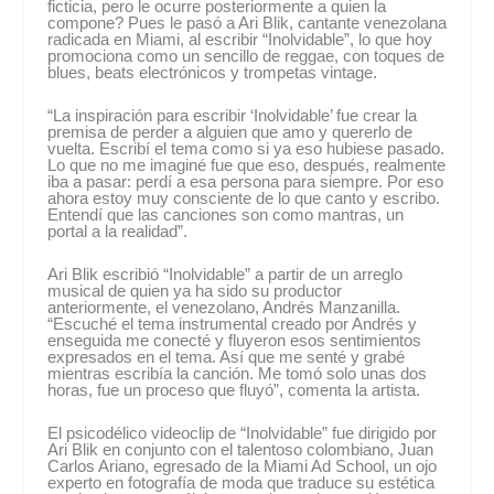
ficticia, pero le ocurre posteriormente a quien la
compone? Pues le pasó a Ari Blik, cantante venezolana
radicada en Miami, al escribir “Inolvidable”, lo que hoy
promociona como un sencillo de reggae, con toques de
blues, beats electrónicos y trompetas vintage.
“La inspiración para escribir ‘Inolvidable’ fue crear la
premisa de perder a alguien que amo y quererlo de
vuelta. Escribí el tema como si ya eso hubiese pasado.
Lo que no me imaginé fue que eso, después, realmente
iba a pasar: perdí a esa persona para siempre. Por eso
ahora estoy muy consciente de lo que canto y escribo.
Entendí que las canciones son como mantras, un
portal a la realidad”.
Ari Blik escribió “Inolvidable” a partir de un arreglo
musical de quien ya ha sido su productor
anteriormente, el venezolano, Andrés Manzanilla.
“Escuché el tema instrumental creado por Andrés y
enseguida me conecté y fluyeron esos sentimientos
expresados en el tema. Así que me senté y grabé
mientras escribía la canción. Me tomó solo unas dos
horas, fue un proceso que fluyó”, comenta la artista.
El psicodélico videoclip de “Inolvidable” fue dirigido por
Ari Blik en conjunto con el talentoso colombiano, Juan
Carlos Ariano, egresado de la Miami Ad School, un ojo
experto en fotografía de moda que traduce su estética