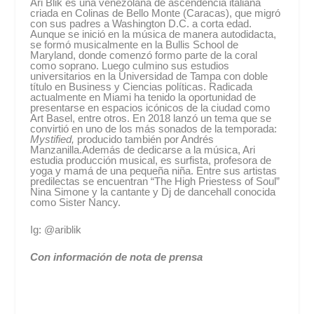
Ari Blik es una venezolana de ascendencia italiana
criada en Colinas de Bello Monte (Caracas), que migró
con sus padres a Washington D.C. a corta edad.
Aunque se inició en la música de manera autodidacta,
se formó musicalmente en la Bullis School de
Maryland, donde comenzó formo parte de la coral
como soprano. Luego culmino sus estudios
universitarios en la Universidad de Tampa con doble
título en Business y Ciencias políticas. Radicada
actualmente en Miami ha tenido la oportunidad de
presentarse en espacios icónicos de la ciudad como
Art Basel, entre otros. En 2018 lanzó un tema que se
convirtió en uno de los más sonados de la temporada:
Mystified,
producido también por Andrés
Manzanilla.Además de dedicarse a la música, Ari
estudia producción musical, es surfista, profesora de
yoga y mamá de una pequeña niña. Entre sus artistas
predilectas se encuentran “The High Priestess of Soul”
Nina Simone y la cantante y Dj de dancehall conocida
como Sister Nancy.
Ig: @ariblik
Con información de nota de prensa