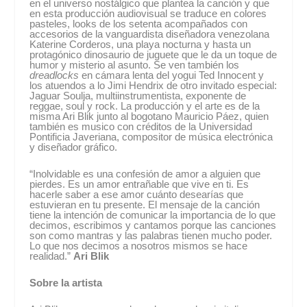
en el universo nostálgico que plantea la canción y que
en esta producción audiovisual se traduce en colores
pasteles, looks de los setenta acompañados con
accesorios de la vanguardista diseñadora venezolana
Katerine Corderos, una playa nocturna y hasta un
protagónico dinosaurio de juguete que le da un toque de
humor y misterio al asunto. Se ven también los
dreadlocks
en cámara lenta del yogui Ted Innocent y
los atuendos a lo Jimi Hendrix de otro invitado especial:
Jaguar Soulja, multiinstrumentista, exponente de
reggae, soul y rock. La producción y el arte es de la
misma Ari Blik junto al bogotano Mauricio Páez, quien
también es musico con créditos de la Universidad
Pontificia Javeriana, compositor de música electrónica
y diseñador gráfico.
“Inolvidable es una confesión de amor a alguien que
pierdes. Es un amor entrañable que vive en ti. Es
hacerle saber a ese amor cuánto desearías que
estuvieran en tu presente. El mensaje de la canción
tiene la intención de comunicar la importancia de lo que
decimos, escribimos y cantamos porque las canciones
son como mantras y las palabras tienen mucho poder.
Lo que nos decimos a nosotros mismos se hace
realidad.”
Ari Blik
Sobre la artista