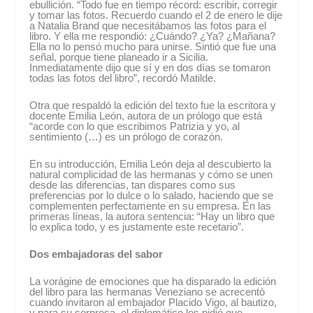
ebullición. “Todo fue en tiempo récord: escribir, corregir
y tomar las fotos. Recuerdo cuando el 2 de enero le dije
a Natalia Brand que necesitábamos las fotos para el
libro. Y ella me respondió: ¿Cuándo? ¿Ya? ¿Mañana?
Ella no lo pensó mucho para unirse. Sintió que fue una
señal, porque tiene planeado ir a Sicilia.
Inmediatamente dijo que sí y en dos días se tomaron
todas las fotos del libro”, recordó Matilde.
Otra que respaldó la edición del texto fue la escritora y
docente Emilia León, autora de un prólogo que está
“acorde con lo que escribimos Patrizia y yo, al
sentimiento (…) es un prólogo de corazón.
En su introducción, Emilia León deja al descubierto la
natural complicidad de las hermanas y cómo se unen
desde las diferencias, tan dispares como sus
preferencias por lo dulce o lo salado, haciendo que se
complementen perfectamente en su empresa. En las
primeras líneas, la autora sentencia: “Hay un libro que
lo explica todo, y es justamente este recetario”.
Dos embajadoras del sabor
La vorágine de emociones que ha disparado la edición
del libro para las hermanas Veneziano se acrecentó
cuando invitaron al embajador Placido Vigo, al bautizo,
y para su sorpresa, el diplomático les pidió que