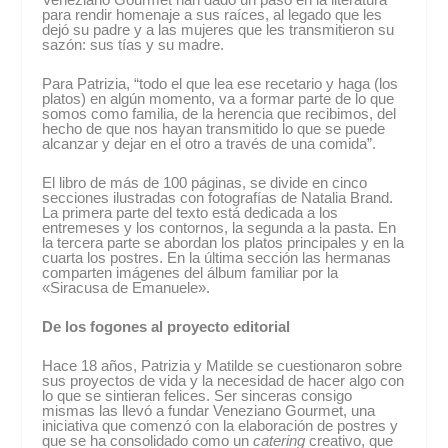
para rendir homenaje a sus raíces, al legado que les
dejó su padre y a las mujeres que les transmitieron su
sazón: sus tías y su madre.
Para Patrizia, “todo el que lea ese recetario y haga (los
platos) en algún momento, va a formar parte de lo que
somos como familia, de la herencia que recibimos, del
hecho de que nos hayan transmitido lo que se puede
alcanzar y dejar en el otro a través de una comida”.
El libro de más de 100 páginas, se divide en cinco
secciones ilustradas con fotografías de Natalia Brand.
La primera parte del texto está dedicada a los
entremeses y los contornos, la segunda a la pasta. En
la tercera parte se abordan los platos principales y en la
cuarta los postres. En la última sección las hermanas
comparten imágenes del álbum familiar por la
«Siracusa de Emanuele».
De los fogones al proyecto editorial
Hace 18 años, Patrizia y Matilde se cuestionaron sobre
sus proyectos de vida y la necesidad de hacer algo con
lo que se sintieran felices. Ser sinceras consigo
mismas las llevó a fundar Veneziano Gourmet, una
iniciativa que comenzó con la elaboración de postres y
que se ha consolidado como un
catering
creativo, que