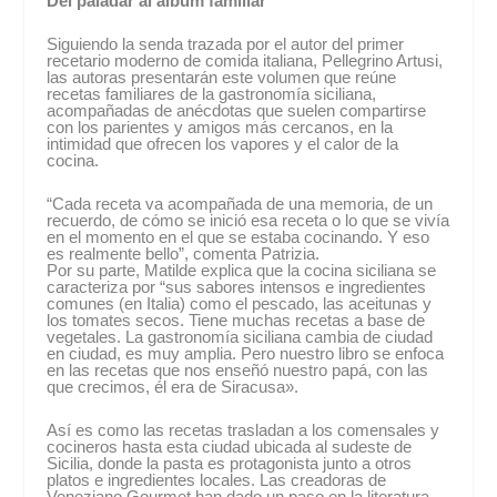
Del paladar al álbum familiar
Siguiendo la senda trazada por el autor del primer
recetario moderno de comida italiana, Pellegrino Artusi,
las autoras presentarán este volumen que reúne
recetas familiares de la gastronomía siciliana,
acompañadas de anécdotas que suelen compartirse
con los parientes y amigos más cercanos, en la
intimidad que ofrecen los vapores y el calor de la
cocina.
“Cada receta va acompañada de una memoria, de un
recuerdo, de cómo se inició esa receta o lo que se vivía
en el momento en el que se estaba cocinando. Y eso
es realmente bello”, comenta Patrizia.
Por su parte, Matilde explica que la cocina siciliana se
caracteriza por “sus sabores intensos e ingredientes
comunes (en Italia) como el pescado, las aceitunas y
los tomates secos. Tiene muchas recetas a base de
vegetales. La gastronomía siciliana cambia de ciudad
en ciudad, es muy amplia. Pero nuestro libro se enfoca
en las recetas que nos enseñó nuestro papá, con las
que crecimos, él era de Siracusa».
Así es como las recetas trasladan a los comensales y
cocineros hasta esta ciudad ubicada al sudeste de
Sicilia, donde la pasta es protagonista junto a otros
platos e ingredientes locales. Las creadoras de
Veneziano Gourmet han dado un paso en la literatura