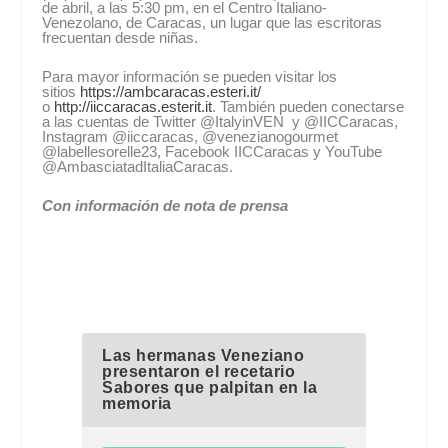
de abril, a las 5:30 pm, en el Centro Italiano-
Venezolano, de Caracas, un lugar que las escritoras
frecuentan desde niñas.
Para mayor información se pueden visitar los
sitios
https://ambcaracas.esteri.it/
o
http://iiccaracas.esterit.it
. También pueden conectarse
a las cuentas de Twitter @ItalyinVEN y @IICCaracas,
Instagram @iiccaracas, @venezianogourmet
@labellesorelle23, Facebook IICCaracas y YouTube
@AmbasciatadItaliaCaracas.
Con información de nota de prensa
Las hermanas Veneziano
presentaron el recetario
Sabores que palpitan en la
memoria