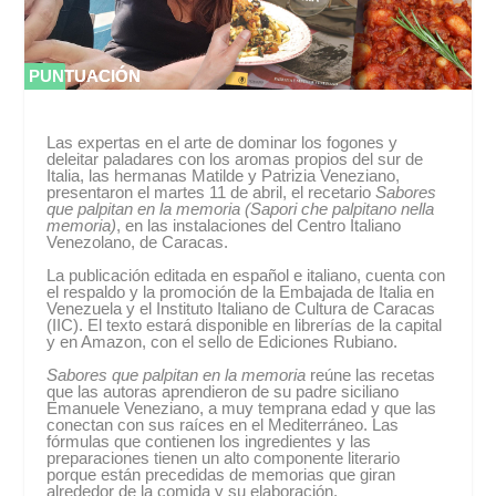
PUNTUACIÓN
PUNTUACIÓN
0 %
0 %
Las expertas en el arte de dominar los fogones y
deleitar paladares con los aromas propios del sur de
Italia, las hermanas Matilde y Patrizia Veneziano,
presentaron el martes 11 de abril, el recetario
Sabores
que palpitan en la memoria (Sapori che palpitano nella
memoria)
, en las instalaciones del Centro Italiano
Venezolano, de Caracas.
La publicación editada en español e italiano, cuenta con
el respaldo y la promoción de la Embajada de Italia en
Venezuela y el Instituto Italiano de Cultura de Caracas
(IIC). El texto estará disponible en librerías de la capital
y en Amazon, con el sello de Ediciones Rubiano.
Sabores que palpitan en la memoria
reúne las recetas
que las autoras aprendieron de su padre siciliano
Emanuele Veneziano, a muy temprana edad y que las
conectan con sus raíces en el Mediterráneo. Las
fórmulas que contienen los ingredientes y las
preparaciones tienen un alto componente literario
porque están precedidas de memorias que giran
alrededor de la comida y su elaboración.