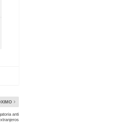
ÓXIMO
atoria anti
extranjeros