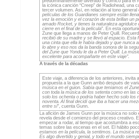
predominantemente divertido y cómico para el re
la icónica canción “Creep” de Radiohead, una c
tercer volumen.
Así, en relación al tono general 
películas de los Guardianes siempre están llena
vez la emoción y el corazón de esta brillan un p
amado Rocket, y tienes la naturaleza agridulce 
cierre en el final de la película
”. En esta oportun
Zune que llega a manos de Peter Quill. Recuerda 
recibió de su madre y se llevó al espacio. Esta f
una cinta que ella le había dejado y que nunca ab
lo abre y eso nos da la banda sonora de la segun
del Zune que Yondu le da a Peter Quill. La músi
excelente para acompañarte en este viaje”.
A través de la décadas
Este viaje, a diferencia de los anteriores, invit
propuesta a la que Gunn arribó después de vari
música en el guion. Sabía que teníamos el Zune,
con toda la música de los setenta como en las 
solo los ochenta o podría haber hecho solo los
noventa. Al final decidí que iba a hacer una me
entre sí
”, cuenta Gunn.
La afición de James Gunn por la música no solo 
revela desde el comienzo del proceso creativo. E
empezar a rodar, al tiempo que acostumbra a escri
temas sobre las escenas en el set. El hábito poco
estamos en la película, la sentimos. La música r
Es algo divertido y genial, y todo el mundo sie