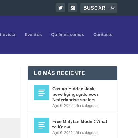
trevista
Eventos
Quiénes somos
Contacto
LO MÁS RECIENTE
Casino Hidden Jack:
beveiligingsgids voor
Nederlandse spelers
Ago 6, 2026
|
Sin categoría
Free Onlyfan Model: What
to Know
Ago 6, 2026
|
Sin categoría