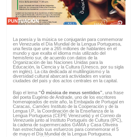
PUNTUACIÓN
PUNTUACIÓN
0 %
0 %
La poesía y la música se conjugarán para conmemorar
en Venezuela el Día Mundial de la Lengua Portuguesa,
una fiesta que une a 265 millones de hablantes en el
mundo y que exalta el idioma más utilizado del
hemisferio sur, de acuerdo con datos de la
Organización de las Naciones Unidas para la
Educación, la Ciencia y la Cultura (Unesco, por su sigla
en inglés). La cita dedicada al multilingüismo y la
diversidad cultural abarcará actividades en varias
ciudades del país y dos actos centrales en la capital.
Bajo el lema
“Ó música de meus sentidos”
, una frase
del poeta Eugénio de Andrade, uno de los escritores
homenajeados de este año, la Embajada de Portugal en
Caracas,
Camões
Instituto de la Cooperación y de la
Lengua I.P., la Coordinación de la Enseñanza de la
Lengua Portuguesa (CEPE Venezuela) y el
Correio da
Venezuela
junto al Instituto Portugués de Cultura (IPC),
la cadena de supermercados GAMA y Casa Oliveira
han estrechado sus esfuerzos para conmemorar el 5
de mayo el Día Mundial de la Lengua Portuguesa,