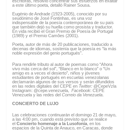
escritoras, resolvió concentrar sus esfuerzos en exaltar
a este último poeta, detalló Rainer Sousa.
Eugénio de Andrade (1923-2005), conocido por su
seudónimo de José Fontinhas, es una voz
indispensable de la poesía contemporánea de su país
que también dejó su huella como prosista y traductor.
En vida recibió el Gran Premio de Poesía de Portugal
(1989) y el Premio Camões (2001).
Poeta, autor de más de 20 publicaciones, traducido a
decenas de idiomas, sostenía que la poesía es “la más
noble expresión del genio portugués”.
Para rendirle tributo al autor de poemas como “Ahora
vivo más cerca del sol”, “Blanco en lo blanco” o “Un
amigo es a veces el desierto”, niños y jóvenes
estudiantes de portugués en escuelas venezolanas
declamarán algunos de sus versos y serán difundidos
en las redes digitales del CEPE en
Twitter:
@CepeVzla
Instagram: @cepe.venezuela,
Facebook
: CEPE
Venezuela y las redes del
Correio da Venezuela
.
CONCIERTO DE LUJO
Las celebraciones continuarán el domingo 21 de mayo,
a las 4:00 pm, cuando está previsto que se realice
el
Concierto homenaje a la Lusofonía
, en los
espacios de la Quinta de Anauco, en Caracas, donde