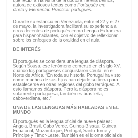
que recibirán la visita de la doctora Helena Lemos,
autora de exitosos textos como
Português em
direto
y
Elementar. Practicar portugués
.
Durante su estancia en Venezuela, entre el 22 y el 27
de mayo, la investigadora facilitará su experiencia a
otros docentes de portugués como Lengua Extranjera
para hispanohablantes, con el objetivo de reflexionar
sobre los enfoques de la oralidad en el aula.
DE INTERÉS
El portugués se considera una lengua de diáspora.
Según Sousa, ese fenómeno comenzó en el siglo XV,
cuando los portugueses conquistaron Ceuta, en el
Norte de África. “En toda su historia, Portugal ha visto
como muchos de sus hijos han dejado su tierra para
establecerse en otras regiones del globo terráqueo. A
esto llamamos diáspora. Pero la diáspora no es
solamente portuguesa, también es brasileña,
caboverdiana, etc.”
UNA DE LAS LENGUAS MÁS HABLADAS EN EL
MUNDO
El portugués es la lengua oficial de nueve países:
Angola, Brasil, Cabo Verde, Guinea-Bissau, Guinea
Ecuatorial, Mozambique, Portugal, Santo Tomé y
Príncipe y Timor-Leste. También es el idioma oficial de