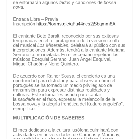
se entornarán algunos
fados
y canciones de
bossa
nova
.
Entrada Libre – Previa
Inscripción
https://forms.gle/qFu44ncs2jSbqmm8A
El cantante Beto Baralt, reconocido por sus exitosas
temporadas en el rol protagónico de la versión criolla
del musical
Los Miserables
, deleitará al público con sus
interpretaciones. Además, tendrá a la cantante Mariana
Serrano como invitada. En el escenario repetirán los
músicos Ezequiel Serrano, Juan Ángel Esquivel,
Miguel Chacón y Nené Quintero.
De acuerdo con Rainer Sousa, el concierto es una
oportunidad para disfrutar y para observar cómo el
portugués se ha tornado un medio privilegiado de
transmisión para expresar distintas realidades y
culturas. Este idioma “es usado para cantar
la
saudade
en el fado, expresar la melancolía de la
bossa nova y la alegría frenética del Kuduro angoleño”,
ejemplificó.
MULTIPLICACIÓN DE SABERES
El mes dedicado a la cultura lusófona culminará con
actividades en universidades de Caracas y Maracay,