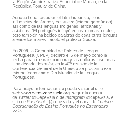
la Región Administrativa Especial de Macao, en la
República Popular de China.
Aunque tiene raíces en el latín hispánico, tiene
influencias del árabe y del suevo (idioma germánico),
así como de las lenguas indígenas, africanas y
asiáticas. “El portugués influyó en los idiomas locales,
pero también ha bebido palabras de esas otras lenguas
allende los mares”, acotó el profesor Sousa.
En 2009, la Comunidad de Países de Lengua
Portuguesa (CPLP) declaró el 5 de mayo como la
fecha para celebrar su idioma y las culturas lusófonas.
Una década después, en la 40ª reunión de la
Conferencia General de la Unesco se proclamó esa
misma fecha como Día Mundial de la Lengua
Portuguesa.
Para mayor información se puede visitar el sitio
web
www.cepe-venezuela.org
, seguir la cuenta
de
Twitter
@CepeVzla o de
Instagram
@cepe.vzla, el
sitio de
Facebook
: @cepe.vzla y el canal de
Youtube
Coordenação de Ensino Português no Estrangeiro
Vzla.