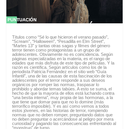
PUNTUACIÓN
PUNTUACIÓN
0 %
0 %
Títulos como “Sé lo que hicieron el verano pasado”,
“Scream”, “Halloween”, “Pesadilla en Elm Street”,
“Martes 13” y tantas otras sagas y filmes del género
terror tienen como protagonistas a un grupo de
adolescentes. Obviamente no es coincidencia. Según
páginas especializadas en la materia, es el rango de
edades que más disfruta de este tipo de películas. Y la
razón es científica. Según artículos como los de la
periodista Patricia Fernández en el sitio web “Guía
Infantil”, una de las causas de esta fascinación de los
adolescentes por el terror responde a sus deseos
orgánicos por romper las normas, traspasar lo
prohibido y abordar temas tabúes. A esto se suma, el
hecho de que la mayoría de ellos está luchando contra
“una bestia interna”, muy propia de las hormonas, a la
que tiene que domar para que no lo domine (más
terrorífico imposible). Y es así como vemos a todos
estos jóvenes, en las historias de terror, rompiendo
normas que no deben romper, preguntando datos que
no deben preguntar o acercándose al peligro por mera
curiosidad y pagando las consecuencias enfrentando al
“monstruo” de turno.