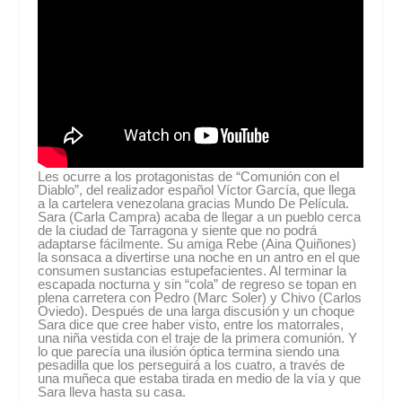
Les ocurre a los protagonistas de “Comunión con el
Diablo”, del realizador español Víctor García, que llega
a la cartelera venezolana gracias Mundo De Película.
Sara (Carla Campra) acaba de llegar a un pueblo cerca
de la ciudad de Tarragona y siente que no podrá
adaptarse fácilmente. Su amiga Rebe (Aina Quiñones)
la sonsaca a divertirse una noche en un antro en el que
consumen sustancias estupefacientes. Al terminar la
escapada nocturna y sin “cola” de regreso se topan en
plena carretera con Pedro (Marc Soler) y Chivo (Carlos
Oviedo). Después de una larga discusión y un choque
Sara dice que cree haber visto, entre los matorrales,
una niña vestida con el traje de la primera comunión. Y
lo que parecía una ilusión óptica termina siendo una
pesadilla que los perseguirá a los cuatro, a través de
una muñeca que estaba tirada en medio de la vía y que
Sara lleva hasta su casa.