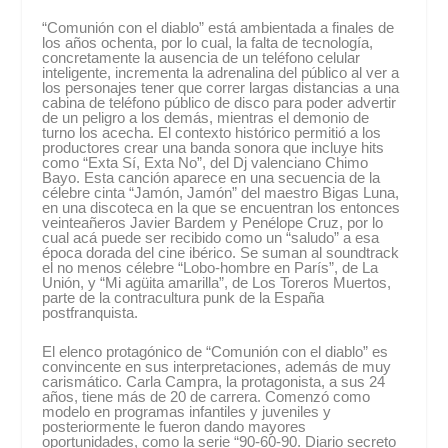
“Comunión con el diablo” está ambientada a finales de
los años ochenta, por lo cual, la falta de tecnología,
concretamente la ausencia de un teléfono celular
inteligente, incrementa la adrenalina del público al ver a
los personajes tener que correr largas distancias a una
cabina de teléfono público de disco para poder advertir
de un peligro a los demás, mientras el demonio de
turno los acecha. El contexto histórico permitió a los
productores crear una banda sonora que incluye hits
como “Exta Sí, Exta No”, del Dj valenciano Chimo
Bayo. Esta canción aparece en una secuencia de la
célebre cinta “Jamón, Jamón” del maestro Bigas Luna,
en una discoteca en la que se encuentran los entonces
veinteañeros Javier Bardem y Penélope Cruz, por lo
cual acá puede ser recibido como un “saludo” a esa
época dorada del cine ibérico. Se suman al soundtrack
el no menos célebre “Lobo-hombre en París”, de La
Unión, y “Mi agüita amarilla”, de Los Toreros Muertos,
parte de la contracultura punk de la España
postfranquista.
El elenco protagónico de “Comunión con el diablo” es
convincente en sus interpretaciones, además de muy
carismático. Carla Campra, la protagonista, a sus 24
años, tiene más de 20 de carrera. Comenzó como
modelo en programas infantiles y juveniles y
posteriormente le fueron dando mayores
oportunidades, como la serie “90-60-90. Diario secreto