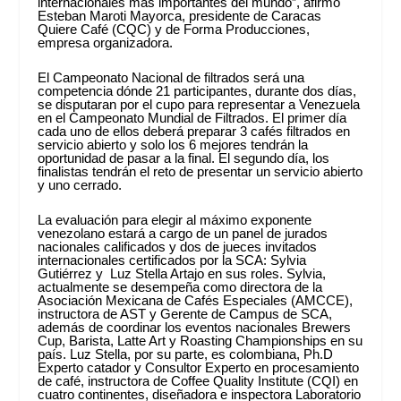
internacionales más importantes del mundo”, afirmó
Esteban Maroti Mayorca, presidente de Caracas
Quiere Café (CQC) y de Forma Producciones,
empresa organizadora.
El Campeonato Nacional de filtrados será una
competencia dónde 21 participantes, durante dos días,
se disputaran por el cupo para representar a Venezuela
en el Campeonato Mundial de Filtrados. El primer día
cada uno de ellos deberá preparar 3 cafés filtrados en
servicio abierto y solo los 6 mejores tendrán la
oportunidad de pasar a la final. El segundo día, los
finalistas tendrán el reto de presentar un servicio abierto
y uno cerrado.
La evaluación para elegir al máximo exponente
venezolano estará a cargo de un panel de jurados
nacionales calificados y dos de jueces invitados
internacionales certificados por la SCA: Sylvia
Gutiérrez y Luz Stella Artajo en sus roles. Sylvia,
actualmente se desempeña como directora de la
Asociación Mexicana de Cafés Especiales (AMCCE),
instructora de AST y Gerente de Campus de SCA,
además de coordinar los eventos nacionales Brewers
Cup, Barista, Latte Art y Roasting Championships en su
país. Luz Stella, por su parte, es colombiana, Ph.D
Experto catador y Consultor Experto en procesamiento
de café, instructora de Coffee Quality Institute (CQI) en
cuatro continentes, diseñadora e inspectora Laboratorio