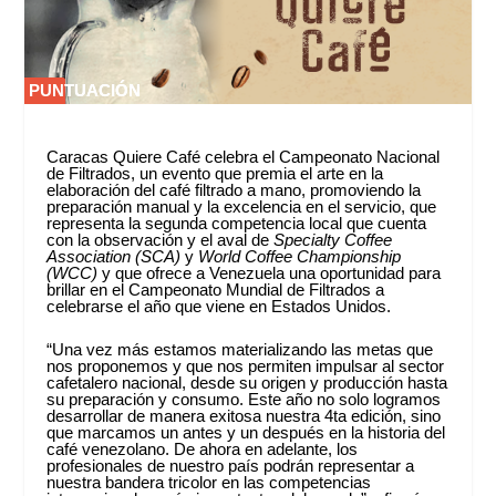
PUNTUACIÓN
PUNTUACIÓN
0 %
0 %
Caracas Quiere Café celebra el Campeonato Nacional
de Filtrados, un evento que premia el arte en la
elaboración del café filtrado a mano, promoviendo la
preparación manual y la excelencia en el servicio, que
representa la segunda competencia local que cuenta
con la observación y el aval de
Specialty Coffee
Association (SCA)
y
World Coffee Championship
(WCC)
y que ofrece a Venezuela una oportunidad para
brillar en el Campeonato Mundial de Filtrados a
celebrarse el año que viene en Estados Unidos.
“Una vez más estamos materializando las metas que
nos proponemos y que nos permiten impulsar al sector
cafetalero nacional, desde su origen y producción hasta
su preparación y consumo. Este año no solo logramos
desarrollar de manera exitosa nuestra 4ta edición, sino
que marcamos un antes y un después en la historia del
café venezolano. De ahora en adelante, los
profesionales de nuestro país podrán representar a
nuestra bandera tricolor en las competencias