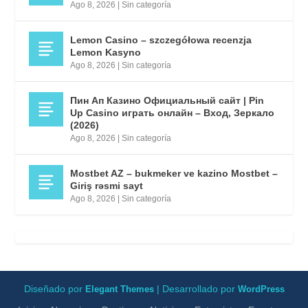
Ago 8, 2026
|
Sin categoría
Lemon Casino – szczegółowa recenzja
Lemon Kasyno
Ago 8, 2026
|
Sin categoría
Пин Ап Казино Официальный сайт | Pin
Up Casino играть онлайн – Вход, Зеркало
(2026)
Ago 8, 2026
|
Sin categoría
Mostbet AZ – bukmeker ve kazino Mostbet –
Giriş rəsmi sayt
Ago 8, 2026
|
Sin categoría
Diseñado por
| Desarrollado por
Elegant Themes
WordPress