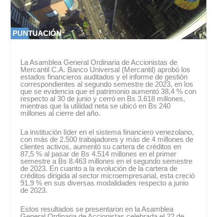
PUNTUACIÓN
PUNTUACIÓN
0 %
0 %
La Asamblea General Ordinaria de Accionistas de
Mercantil C.A. Banco Universal (Mercantil) aprobó los
estados financieros auditados y el informe de gestión
correspondientes al segundo semestre de 2023, en los
que se evidencia que el patrimonio aumentó 38,4 % con
respecto al 30 de junio y cerró en Bs 3.618 millones,
mientras que la utilidad neta se ubicó en Bs 240
millones al cierre del año.
La institución líder en el sistema financiero venezolano,
con más de 2.500 trabajadores y más de 4 millones de
clientes activos, aumentó su cartera de créditos en
87,5 % al pasar de Bs 4.514 millones en el primer
semestre a Bs 8.463 millones en el segundo semestre
de 2023. En cuanto a la evolución de la cartera de
créditos dirigida al sector microempresarial, esta creció
91,9 % en sus diversas modalidades respecto a junio
de 2023.
Estos resultados se presentaron en la Asamblea
General Ordinaria de Accionistas celebrada el 22 de