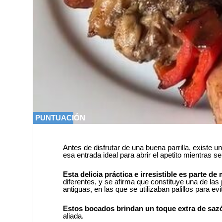
PUNTUACIÓN
PUNTUACIÓN
0 %
0 %
Antes de disfrutar de una buena parrilla, existe 
esa entrada ideal para abrir el apetito mientras 
Esta delicia práctica e irresistible es parte de
diferentes, y se afirma que constituye una de l
antiguas, en las que se utilizaban palillos para e
Estos bocados brindan un toque extra de sazón
aliada.