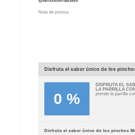
@lamontserratinave
Nota de prensa
Disfruta el sabor único de los pinchos
DISFRUTA EL SA
LA PARRILLA CO
0 %
prende la parrilla co
Disfruta el sabor único de los pinchos Mo