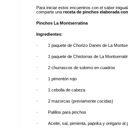
Para iniciar estos encuentros con el sabor inigu
comparte una
receta de pinchos elaborada con
Pinchos La Montserratina
Ingredientes:
· 1 paquete de Chorizo Danés de La Montser
· 1 paquete de Chistorras de La Montserrati
· 2 churrascos de solomo en cuadros
· 1 pimentón rojo
· 1 cebolla de cabeza
· 2 mazorcas (previamente cocidas)
· Palillos para pinchos
· Aceite, sal, pimienta, paprika y orégano al 