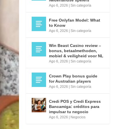
Ago 6, 2026
|
Sin categoría
Free Onlyfan Model: What
to Know
Ago 6, 2026
|
Sin categoría
Win Beast Casino review –
bonus, betaalmethoden,
mobiel & veiligheid voor NL
Ago 6, 2026
|
Sin categoría
Crown Play bonus guide
for Australian players
Ago 6, 2026
|
Sin categoría
Credi POS y Credi Express
Bancamiga: créditos para
impulsar tu negocio
Ago 6, 2026
|
Negocios