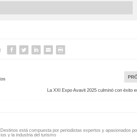
:
PR
tos
La XXI Expo Avavit 2025 culminó con éxito 
Destinos está compuesta por periodistas expertos y apasionados po
os y la industria del turismo