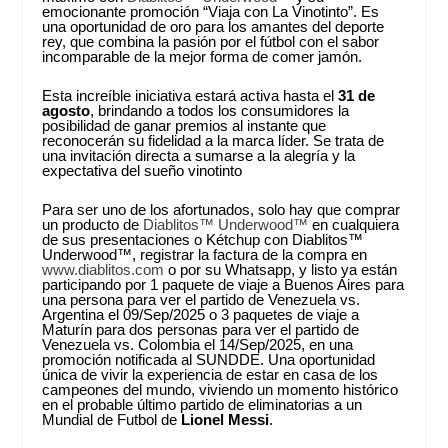
emocionante promoción “Viaja con La Vinotinto”. Es
una oportunidad de oro para los amantes del deporte
rey, que combina la pasión por el fútbol con el sabor
incomparable de la mejor forma de comer jamón.
Esta increíble iniciativa estará activa hasta el
31 de
agosto
, brindando a todos los consumidores la
posibilidad de ganar premios al instante que
reconocerán su fidelidad a la marca líder. Se trata de
una invitación directa a sumarse a la alegría y la
expectativa del sueño vinotinto
Para ser uno de los afortunados, solo hay que comprar
un producto de
Diablitos™ Underwood™
en cualquiera
de sus presentaciones o Kétchup con Diablitos™
Underwood™, registrar la factura de la compra en
www.diablitos.com
o por su Whatsapp, y listo ya están
participando por 1 paquete de viaje a Buenos Aires para
una persona para ver el partido de Venezuela vs.
Argentina el 09/Sep/2025 o 3 paquetes de viaje a
Maturín para dos personas para ver el partido de
Venezuela vs. Colombia el 14/Sep/2025, en una
promoción notificada al SUNDDE. Una oportunidad
única de vivir la experiencia de estar en casa de los
campeones del mundo, viviendo un momento histórico
en el probable último partido de eliminatorias a un
Mundial de Futbol de
Lionel Messi
.