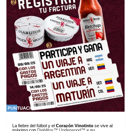
PUNTUACIÓN
PUNTUACIÓN
0 %
0 %
La fiebre del fútbol y el
Corazón Vinotinto
se vive al
máximo con
Diablitos™ Underwood™
y su