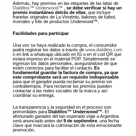
Además, hay premios en las etiquetas de las latas de
Diablitos™ Underwood™
,
se debe
verificar si hay un
premio instantáneo detrás de ellas
, que incluye
franelas originales de La Vinotinto, balones de futbol,
morrales y kits de productos Underwood™.
Facilidades para participar
Una vez se haya realizado la compra, el consumidor
podrá registrar los datos a través de
www.diablitos.com
o en link a whatsapp ubicado en IG o en el cod QR que
estará impreso en el material POP. Simplemente se
ingresan los datos personales, asegurándose de que
estén correctos para facilitar el contacto.
Es
fundamental guardar la factura de compra, ya que
este comprobante será un requisito indispensable
para que el ganador pueda reclamar su premio sin
contratiempos. Para reclamar los premios pueden
contactar a las redes sociales de la marca y así
coordinar su entrega.
La transparencia y la seguridad en el proceso son
primordiales para
Diablitos™ Underwood™
. El
afortunado ganador del tan esperado viaje a Argentina
será anunciado antes del
9 de septiembre
, una fecha
clave que marcará la culminación de esta emocionante
promoción.