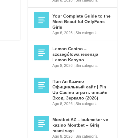
Ago 8, 2026
|
Sin categoría
Your Complete Guide to the
Most Beautiful OnlyFans
Girls
Ago 8, 2026
|
Sin categoría
Lemon Casino –
szczegółowa recenzja
Lemon Kasyno
Ago 8, 2026
|
Sin categoría
Пин Ап Казино
Официальный сайт | Pin
Up Casino играть онлайн –
Вход, Зеркало (2026)
Ago 8, 2026
|
Sin categoría
Mostbet AZ – bukmeker ve
kazino Mostbet – Giriş
rəsmi sayt
Ago 8, 2026
|
Sin categoría