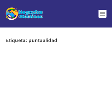
Etiqueta:
puntualidad