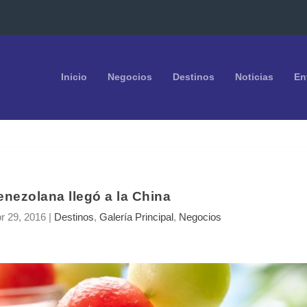
Inicio
Negocios
Destinos
Noticias
En
enezolana llegó a la China
r 29, 2016
|
Destinos
,
Galería Principal
,
Negocios