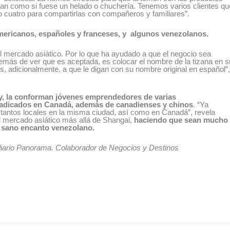
rutan como si fuese un helado o chuchería. Tenemos varios clientes qu
 o cuatro para compartirlas con compañeros y familiares”.
ericanos, españoles y franceses, y algunos venezolanos.
l mercado asiático. Por lo que ha ayudado a que el negocio sea
más de ver que es aceptada, es colocar el nombre de la tizana en s
s, adicionalmente, a que le digan con su nombre original en español”
y, la conforman jóvenes emprendedores de varias
radicados en Canadá, además de canadienses y chinos
. “Ya
 tantos locales en la misma ciudad, así como en Canadá”, revela
el mercado asiático más allá de Shangai,
haciendo que sean mucho
y sano encanto venezolano.
l diario Panorama. Colaborador de Negocios y Destinos