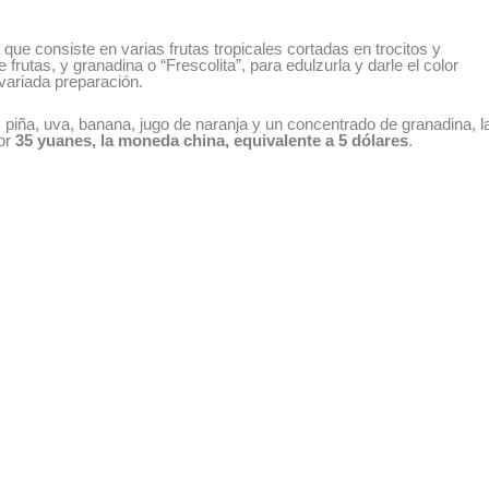
que consiste en varias frutas tropicales cortadas en trocitos y
rutas, y granadina o “Frescolita”, para edulzurla y darle el color
 variada preparación.
, piña, uva, banana, jugo de naranja y un concentrado de granadina, l
or
35 yuanes, la moneda china, equivalente a 5 dólares
.