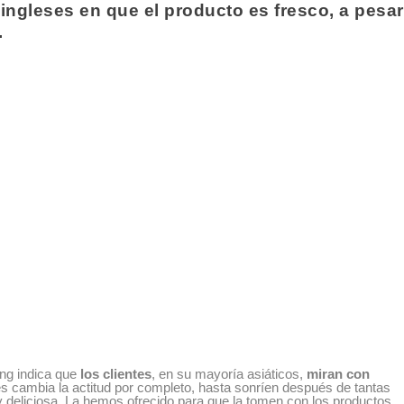
 ingleses en que el producto es fresco, a pesar
.
ing indica que
los clientes
, en su mayoría asiáticos,
miran con
es cambia la actitud por completo, hasta sonríen después de tantas
 deliciosa. La hemos ofrecido para que la tomen con los productos