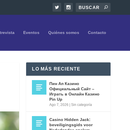
trevista
Eventos
Quiénes somos
Contacto
LO MÁS RECIENTE
Пин Ап Казино
Официальный Сайт –
Играть в Онлайн Казино
Pin Up
Ago 7, 2026
|
Sin categoría
Casino Hidden Jack:
beveiligingsgids voor
Nederlandse spelers