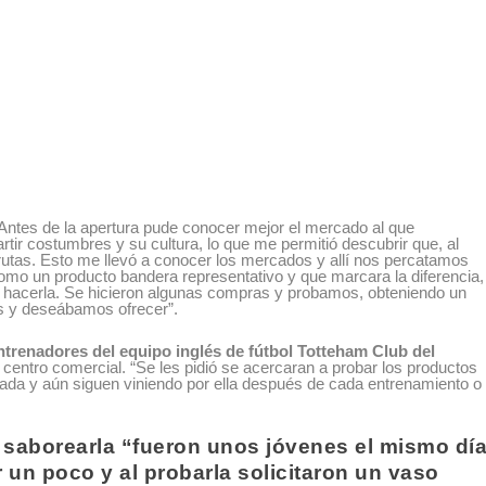
“Antes de la apertura pude conocer mejor el mercado al que
ir costumbres y su cultura, lo que me permitió descubrir que, al
utas. Esto me llevó a conocer los mercados y allí nos percatamos
 como un producto bandera representativo y que marcara la diferencia,
a hacerla. Se hicieron algunas compras y probamos, obteniendo un
s y deseábamos ofrecer”.
trenadores del equipo inglés de fútbol Totteham Club del
 centro comercial. “Se les pidió se acercaran a probar los productos
ptada y aún siguen viniendo por ella después de cada entrenamiento o
 saborearla “fueron unos jóvenes el mismo dí
r un poco y al probarla solicitaron un vaso