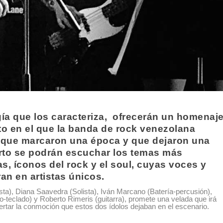
gía que los caracteriza, ofrecerán un homenaj
to en el que la banda de rock venezolana
s que marcaron una época y que dejaron una
erto se podrán escuchar los temas más
s, íconos del rock y el soul, cuyas voces y
an en artistas únicos.
ta), Diana Saavedra (Solista), Iván Marcano (Batería-percusión),
-teclado) y Roberto Rimeris (guitarra), promete una velada que irá
rtar la conmoción que estos dos ídolos dejaban en el escenario.