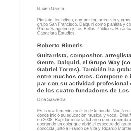
Rubén García
Pianista, tecladista, compositor, arreglista y p
grupo
San Francisco
,
Daiquirí
como pianista y co
Grupo
Sanguíneo
y
Los Bellos Públicos
. Ha actu
Capaclara Estudios.
Roberto Rimeris
Guitarrista, compositor, arregli
Gente, Daiquirí,
el Grupo Way
(co
Gabriel Torres).
También ha grab
entre muchos otros. Compone e int
par con su actividad profesional 
de los cuatro fundadores de
Los 
Dina Saavedra
Es la voz femenina solista de la banda. Nació en
donde inició su educación musical y vocal. Dina fu
en 2008. Rápidamente la ficharon como miembro ofi
aportando un color que abrió el espectro del grup
conocida junto a Franco de Vita y Ricardo Montan