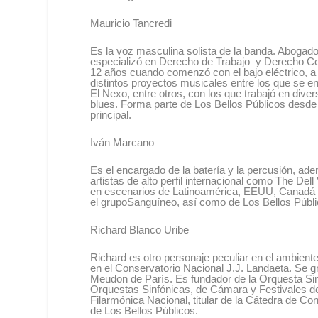
Mauricio Tancredi
Es la voz masculina solista de la banda. Abogado 
especializó en Derecho de Trabajo y Derecho Cor
12 años cuando comenzó con el bajo eléctrico, a l
distintos proyectos musicales entre los que se 
El Nexo
, entre otros, con los que trabajó en dive
blues. Forma parte de Los Bellos Públicos desde
principal.
Iván Marcano
Es el encargado de la batería y la percusión, ad
artistas de alto perfil internacional como
The Dell
en escenarios de Latinoamérica, EEUU, Canadá y
el grupo
Sanguíneo
, así como de
Los Bellos Públi
Richard Blanco Uribe
Richard es otro personaje peculiar en el ambien
en el Conservatorio Nacional J.J. Landaeta. Se g
Meudon de París. Es fundador de la Orquesta Sinf
Orquestas Sinfónicas, de Cámara y Festivales de
Filarmónica Nacional, titular de la Cátedra de Co
de
Los Bellos Públicos
.