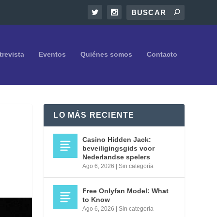
trevista
Eventos
Quiénes somos
Contacto
LO MÁS RECIENTE
Casino Hidden Jack:
beveiligingsgids voor
Nederlandse spelers
Ago 6, 2026
|
Sin categoría
Free Onlyfan Model: What
to Know
Ago 6, 2026
|
Sin categoría