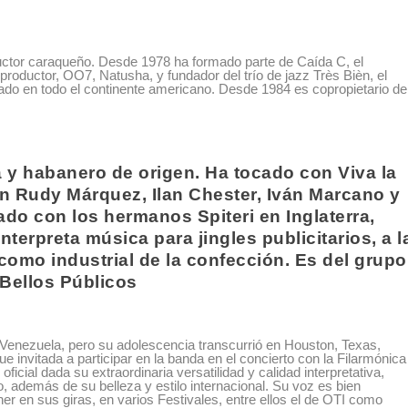
roductor caraqueño. Desde 1978 ha formado parte de
Caída C
, el
productor,
OO7
,
Natusha,
y fundador del trío de jazz
Très Bièn
, el
ado en todo el continente americano. Desde 1984 es copropietario de
sta y habanero de origen. Ha tocado con
Viva la
n Rudy Márquez, Ilan Chester, Iván Marcano y
ado
con los hermanos
Spiteri
en Inglaterra,
erpreta música para jingles publicitarios, a l
como industrial de la confección. Es del grupo
Bellos Públicos
 Venezuela, pero su adolescencia transcurrió en Houston, Texas,
e invitada a participar en la banda en el concierto con la Filarmónica
cial dada su extraordinaria versatilidad y calidad interpretativa,
o, además de su belleza y estilo internacional. Su voz es bien
er en sus giras, en varios Festivales, entre ellos el de OTI como