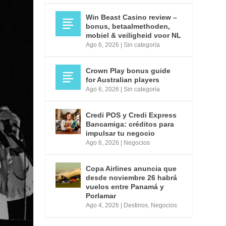
Win Beast Casino review –
bonus, betaalmethoden,
mobiel & veiligheid voor NL
Ago 6, 2026
|
Sin categoría
Crown Play bonus guide
for Australian players
Ago 6, 2026
|
Sin categoría
Credi POS y Credi Express
Bancamiga: créditos para
impulsar tu negocio
Ago 6, 2026
|
Negocios
Copa Airlines anuncia que
desde noviembre 26 habrá
vuelos entre Panamá y
Porlamar
Ago 4, 2026
|
Destinos
,
Negocios