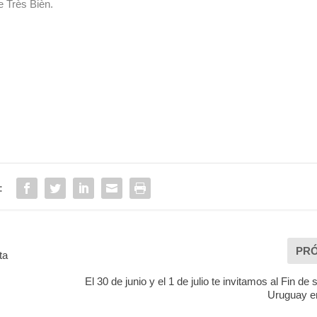
de
Très Bièn.
:
PR
ta
El 30 de junio y el 1 de julio te invitamos al Fin d
Uruguay e