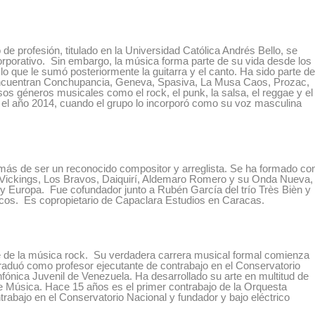
de profesión, titulado en la Universidad Católica Andrés Bello, se
porativo. Sin embargo, la música forma parte de su vida desde los
o que le sumó posteriormente la guitarra y el canto. Ha sido parte d
encuentran
Conchupancia, Geneva, Spasiva, La Musa Caos, Prozac,
rsos géneros musicales como el rock, el punk, la salsa, el reggae y el
 el año 2014, cuando el grupo lo incorporó como su voz masculina
emás de ser un reconocido compositor y arreglista. Se ha formado co
 Vickings, Los Bravos, Daiquirí, Aldemaro Romero y su Onda Nueva
,
 Europa. Fue cofundador junto a Rubén García del trío
Très Bièn
y
cos.
Es copropietario de Capaclara Estudios en Caracas.
te de la música rock. Su verdadera carrera musical formal comienza
raduó como profesor ejecutante de contrabajo en el Conservatorio
ónica Juvenil de Venezuela. Ha desarrollado su arte en multitud de
 Música. Hace 15 años es el primer contrabajo de la Orquesta
ntrabajo en el Conservatorio Nacional y fundador y bajo eléctrico