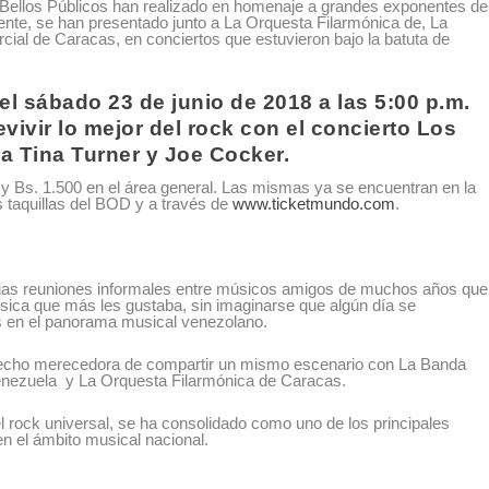
Bellos Públicos han realizado en homenaje a grandes exponentes de
mente, se han presentado junto a La Orquesta Filarmónica de, La
ial de Caracas, en conciertos que estuvieron bajo la batuta de
el sábado 23 de junio de 2018 a las 5:00 p.m.
evivir lo mejor del rock con el concierto Los
 a Tina Turner y Joe Cocker.
 y Bs. 1.500 en el área general. Las mismas ya se encuentran en la
s taquillas del BOD y a través de
www.ticketmundo.com
.
arias reuniones informales entre músicos amigos de muchos años que
sica que más les gustaba, sin imaginarse que algún día se
es en el panorama musical venezolano.
ha hecho merecedora de compartir un mismo escenario con La Banda
enezuela y La Orquesta Filarmónica de Caracas.
l rock universal, se ha consolidado como uno de los principales
n el ámbito musical nacional.