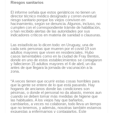
Riesgos sanitarios
El informe señala que estos geriátricos no tienen un
director técnico médico designado y corren eventual
riesgo sanitario porque los viejos conviven en
hacinamiento, según se denuncia. Algunos, incluso, no
cumplen con el correspondiente trámite de habilitación,
o han recibido alertas de las autoridades por sus
indicadores críticos en materia de sanidad o clausuras.
Las estadísticas lo dicen todo: en Uruguay, una de
cada seis personas que mueren por el covid-19 son
adultos mayores que viven en residenciales. Hubo
casos lamentables como en la ciudad de Fray Bentos,
donde en uno de estos establecimientos se contagiaron
y fallecieron 15 adultos mayores el 4 de abril, un día
antes de que llegara la jornada de vacunación a la
zona.
“A veces tienen que ocurrir estas cosas horribles para
que la gente se entere de lo que está pasando. Hay
hogares de ancianos donde las condiciones son
pésimas, o donde el personal no da abasto, menos aun
cuando se deben tomar más medidas de higiene que
las habituales. A los viejos hay que bañarlos,
cambiarlos, a veces no colaboran, todo lleva un tiempo
que no tenemos, y además, nosotras también estamos
expuestas a enfermarnos y contagiarlos. Este