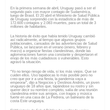
En la primera semana de abril, Uruguay pasó a ser el
segundo país con mayor contagio de Sudamérica,
luego de Brasil. El 20 abril el Ministerio de Salud Pública
de Uruguay sorprendió con la estadística de más de
172.600 contagios y 2.083 muertes, para un total de 3
millones de habitantes.
La historia de éxito que había tenido Uruguay cambió
así radicalmente, al tiempo que algunos grupos
poblacionales, cansados de las advertencias de Salud
Pública, se lanzaron en el verano (enero, febrero y
marzo) a organizar fiestas clandestinas, donde las
aglomeraciones fueron una constante y despertaron el
enojo de los más cuidadosos o vulnerables. Esto
agravó la situación.
“Yo no tengo riesgo de vida, sí los más viejos. Que se
cuiden ellos. Uso tapabocas lo más posible pero no
creo que por ir a una fiesta, la pandemia vaya a
empeorar”, dijo a Negocios y Destinos Andrés, un joven
uruguayo de 18 años que, tapándose su rostro y sin
querer decir su nombre completo, salía de una reunión
clandestina entre sus amigos, con tragos y música
fuerte en una casa de La Pedrera, un balneario de la
costa Este uruguaya.