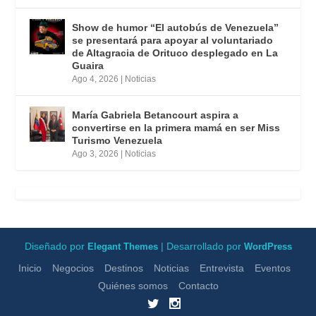
Show de humor “El autobús de Venezuela”
se presentará para apoyar al voluntariado
de Altagracia de Orituco desplegado en La
Guaira
Ago 4, 2026
|
Noticias
María Gabriela Betancourt aspira a
convertirse en la primera mamá en ser Miss
Turismo Venezuela
Ago 3, 2026
|
Noticias
Diseñado por
| Desarrollado por
Elegant Themes
WordPress
Inicio
Negocios
Destinos
Noticias
Entrevista
Eventos
Quiénes somos
Contacto