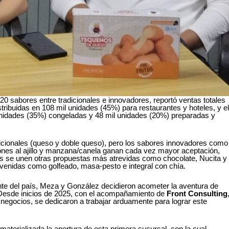
0 sabores entre tradicionales e innovadores, reportó ventas totales
tribuidas en 108 mil unidades (45%) para restaurantes y hoteles, y e
il unidades (35%) congeladas y 48 mil unidades (20%) preparadas y
icionales (queso y doble queso), pero los sabores innovadores como
ones al ajillo y manzana/canela ganan cada vez mayor aceptación,
los se unen otras propuestas más atrevidas como chocolate, Nucita y
venidas como golfeado, masa-pesto e integral con chía.
iente del país, Meza y González decidieron acometer la aventura de
l. Desde inicios de 2025, con el acompañamiento de
Front Consulting
negocios, se dedicaron a trabajar arduamente para lograr este
aterializada la apertura de esta primera sucursal, con la cual