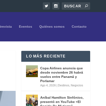
trevista
Eventos
Quiénes somos
Contacto
LO MÁS RECIENTE
Copa Airlines anuncia que
desde noviembre 26 habrá
vuelos entre Panamá y
Porlamar
Ago 4, 2026
|
Destinos
,
Negocios
Aníbal Hamilton Sinfónico,
presentó en YouTube «El
Sonido De Mi tierra”