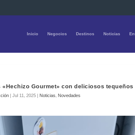
Inicio
Negocios
Destinos
Noticias
En
s «Hechizo Gourmet» con deliciosos tequeños
ción
|
Jul 11, 2025
|
Noticias
,
Novedades