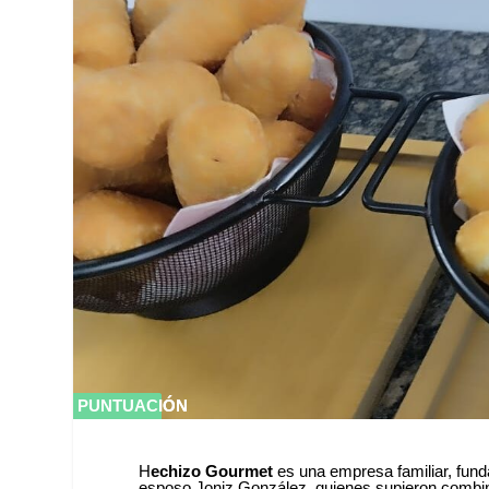
PUNTUACIÓN
PUNTUACIÓN
0 %
0 %
H
echizo Gourmet
es una empresa familiar, fun
esposo Joniz González, quienes supieron combin