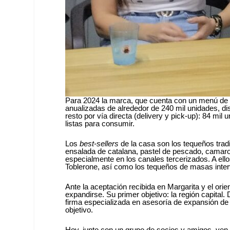
Para 2024 la marca, que cuenta con un menú de 2
anualizadas de alrededor de 240 mil unidades, dis
resto por vía directa (delivery y pick-up): 84 m
listas para consumir.
Los
best-sellers
de la casa son los tequeños trad
ensalada de catalana, pastel de pescado, camar
especialmente en los canales tercerizados. A el
Toblerone, así como los tequeños de masas inter
Ante la aceptación recibida en Margarita y el or
expandirse. Su primer objetivo: la región capita
firma especializada en asesoría de expansión de 
objetivo.
Hoy, junto con un grupo de socios y amigos, ven m