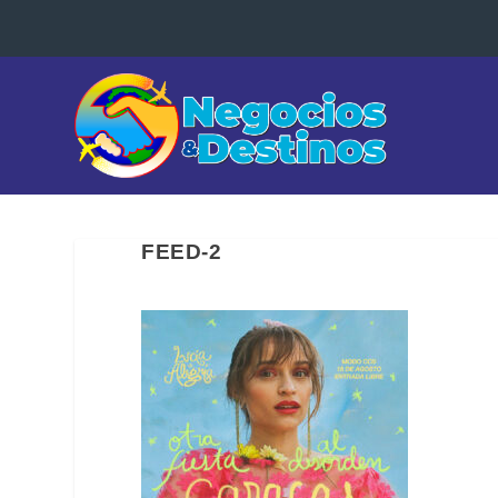
FEED-2