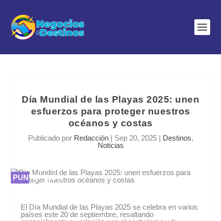
Día Mundial de las Playas 2025: unen
esfuerzos para proteger nuestros
océanos y costas
Publicado por
Redacción
|
Sep 20, 2025
|
Destinos
,
Noticias
PUNTUACIÓN
PUNTUACIÓN
0 %
0 %
El Día Mundial de las Playas 2025 se celebra en varios
países este 20 de septiembre, resaltando