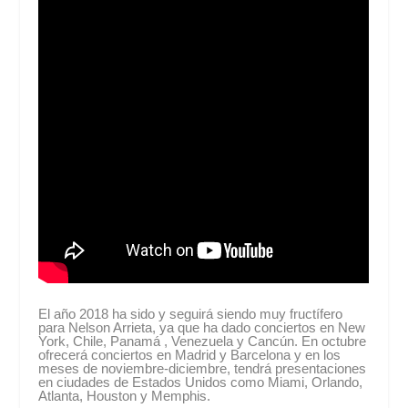
El año 2018 ha sido y seguirá siendo muy fructífero
para Nelson Arrieta, ya que ha dado conciertos en New
York, Chile, Panamá , Venezuela y Cancún. En octubre
ofrecerá conciertos en Madrid y Barcelona y en los
meses de noviembre-diciembre, tendrá presentaciones
en ciudades de Estados Unidos como Miami, Orlando,
Atlanta, Houston y Memphis.