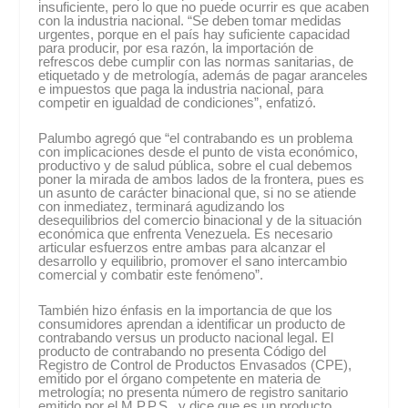
insuficiente, pero lo que no puede ocurrir es que acaben
con la industria nacional. “Se deben tomar medidas
urgentes, porque en el país hay suficiente capacidad
para producir, por esa razón, la importación de
refrescos debe cumplir con las normas sanitarias, de
etiquetado y de metrología, además de pagar aranceles
e impuestos que paga la industria nacional, para
competir en igualdad de condiciones”, enfatizó.
Palumbo agregó que “el contrabando es un problema
con implicaciones desde el punto de vista económico,
productivo y de salud pública, sobre el cual debemos
poner la mirada de ambos lados de la frontera, pues es
un asunto de carácter binacional que, si no se atiende
con inmediatez, terminará agudizando los
desequilibrios del comercio binacional y de la situación
económica que enfrenta Venezuela. Es necesario
articular esfuerzos entre ambas para alcanzar el
desarrollo y equilibrio, promover el sano intercambio
comercial y combatir este fenómeno”.
También hizo énfasis en la importancia de que los
consumidores aprendan a identificar un producto de
contrabando versus un producto nacional legal. El
producto de contrabando no presenta Código del
Registro de Control de Productos Envasados (CPE),
emitido por el órgano competente en materia de
metrología; no presenta número de registro sanitario
emitido por el M.P.P.S., y dice que es un producto