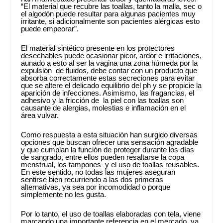
“El material que recubre las toallas, tanto la malla, sec o
el algodón puede resultar para algunas pacientes muy
irritante, si adicionalmente son pacientes alérgicas esto
puede empeorar”.
El material sintético presente en los protectores
desechables puede ocasionar picor, ardor e irritaciones,
aunado a esto al ser la vagina una zona húmeda por la
expulsión de fluidos, debe contar con un producto que
absorba correctamente estas secreciones para evitar
que se altere el delicado equilibrio del ph y se propicie la
aparición de infecciones. Asimismo, las fragancias, el
adhesivo y la fricción de la piel con las toallas son
causante de alergias, molestias e inflamación en el
área vulvar.
Como respuesta a esta situación han surgido diversas
opciones que buscan ofrecer una sensación agradable
y que cumplan la función de proteger durante los días
de sangrado, entre ellos pueden resaltarse la copa
menstrual, los tampones y el uso de toallas reusables.
En este sentido, no todas las mujeres aseguran
sentirse bien recurriendo a las dos primeras
alternativas, ya sea por incomodidad o porque
simplemente no les gusta.
Por lo tanto, el uso de toallas elaboradas con tela, viene
marcando una importante referencia en el mercado, ya