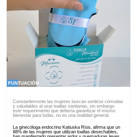
PUNTUACIÓN
PUNTUACIÓN
0 %
0 %
Constantemente las mujeres buscan sentirse cómodas
y saludables al usar toallas sanitarias, sin embargo
este requerimiento que debería garantizar el mismo
bienestar para todas, no es una realidad general.
La ginecóloga endocrino Katiuska Ríos, afirma que un
88% de las mujeres que utilizan toallas desechables,
han manifestado presentar ardor y quemaduras leves.