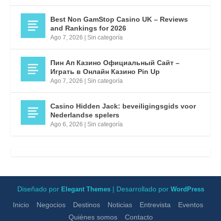
Best Non GamStop Casino UK – Reviews
and Rankings for 2026
Ago 7, 2026
|
Sin categoría
Пин Ап Казино Официальный Сайт –
Играть в Онлайн Казино Pin Up
Ago 7, 2026
|
Sin categoría
Casino Hidden Jack: beveiligingsgids voor
Nederlandse spelers
Ago 6, 2026
|
Sin categoría
Diseñado por
| Desarrollado por
Elegant Themes
WordPress
Inicio
Negocios
Destinos
Noticias
Entrevista
Eventos
Quiénes somos
Contacto