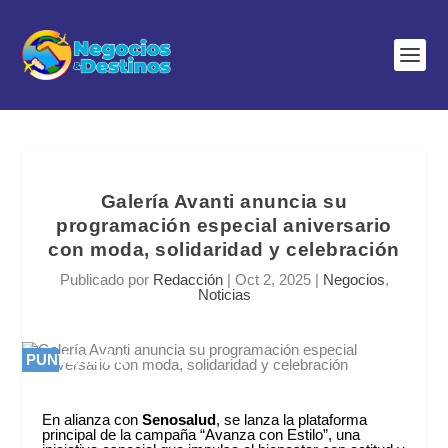
Galería Avanti anuncia su
programación especial aniversario
con moda, solidaridad y celebración
Publicado por
Redacción
|
Oct 2, 2025
|
Negocios
,
Noticias
PUNTUACIÓN
PUNTUACIÓN
0 %
0 %
En alianza con
Senosalud
, se lanza la plataforma
principal de la campaña “Avanza con Estilo”, una