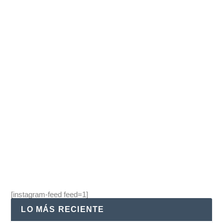
PUNTUACIÓN
0 %
Plumrose lideró ranking de marcas 2025 en
categoría de embutidos
por
Redacción
|
Jul 23, 2025
|
Negocios
|
0
Plumrose reafirma su posición como líder indiscutible del mercado
de los embutidos en Venezuela,...
LEER MÁS
[instagram-feed feed=1]
LO MÁS RECIENTE